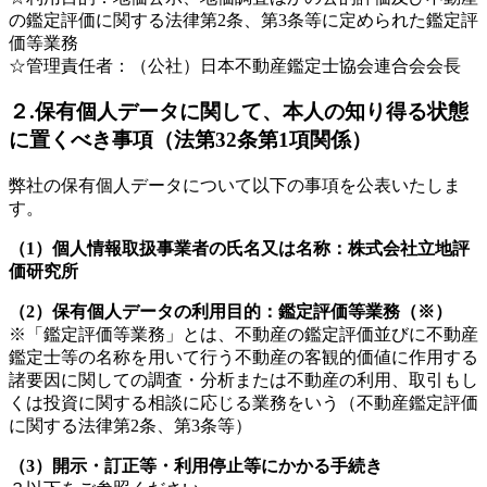
の鑑定評価に関する法律第2条、第3条等に定められた鑑定評
価等業務
☆管理責任者：（公社）日本不動産鑑定士協会連合会会長
２.保有個人データに関して、本人の知り得る状態
に置くべき事項（法第32条第1項関係）
弊社の保有個人データについて以下の事項を公表いたしま
す。
（1）個人情報取扱事業者の氏名又は名称：株式会社立地評
価研究所
（2）保有個人データの利用目的：鑑定評価等業務（※）
※「鑑定評価等業務」とは、不動産の鑑定評価並びに不動産
鑑定士等の名称を用いて行う不動産の客観的価値に作用する
諸要因に関しての調査・分析または不動産の利用、取引もし
くは投資に関する相談に応じる業務をいう（不動産鑑定評価
に関する法律第2条、第3条等）
（3）開示・訂正等・利用停止等にかかる手続き