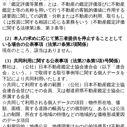
※「鑑定評価等業務」とは、不動産の鑑定評価並びに不動産
鑑定士等の名称を用いて行う不動産の客観的価値に作用する
諸要因に関しての調査・分析または不動産の利用、取引もし
くは投資に関する相談に応じる業務をいう（不動産鑑定評価
に関する法律第2条、第３条等）
（2）本人の求めに応じて第三者提供を停止することとして
いる場合の公表事項（法第27条第2項関係）
現在のところ、該当はありません。
（3）共同利用に関する公表事項（法第27条第5項3号関係）
弊社は、（公社）日本不動産鑑定士協会連合会（以下「連合
会」という。）で取得する取引事例等に関する個人データを
下記により共同利用いたします。
☆共同して利用する者の範囲：（公社）日本不動産鑑定士協
会連合会並びにその会員、又は都道府県不動産鑑定士協会に
所属する会員
☆共同して利用される個人データの項目：物件所在地、価
額、面積、面する道路の幅員などの個別的な、あるいは公法
上の制限、所在する地域の特徴などの地域的な価格形成要因
のデータ項目
☆利用目的：地価公示、地価調査ほかの公的評価及び不動産