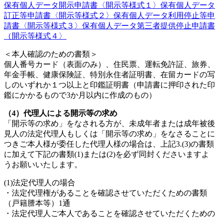
保有個人データ開示申請書〈開示等様式１〉
保有個人データ
訂正等申請書〈開示等様式２〉
保有個人データ利用停止等申
請書〈開示等様式３〉
保有個人データ第三者提供停止申請書
（開示等様式４〉
＜本人確認のための書類＞
個人番号カード（表面のみ）、住民票、運転免許証、旅券、
年金手帳、健康保険証、特別永住者証明書、在留カードの写
しのいずれか１つ以上と印鑑証明書（申請書に押印された印
鑑にかかるもので3か月以内に作成のもの）
（4）代理人による開示等の求め
「開示等の求め」をなされる方が、未成年者または成年被後
見人の法定代理人もしくは「開示等の求め」をなさることに
つきご本人様が委任した代理人様の場合は、上記3.(3)の書類
に加えて下記の書類(1)または(2)を必ず同封くださいますよ
うお願いいたします。
(1)法定代理人の場合
・法定代理権があることを確認させていただくための書類
（戸籍謄本等）1通
・法定代理人ご本人であることを確認させていただくための