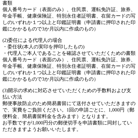
書類
個人番号カード（表面のみ）、住民票、運転免許証、旅券、
年金手帳、健康保険証、特別永住者証明書、在留カードの写
しのいずれか１つ以上と印鑑証明書（申請書に押印された印
鑑にかかるもので3か月以内に作成のもの）
(2)委任による代理人の場合
・委任状(本人の実印を押印したもの)
・代理人ご本人であることを確認させていただくための書類
個人番号カード（表面のみ）、住民票、運転免許証、旅券、
年金手帳、健康保険証、特別永住者証明書、在留カードの写
しのいずれか１つ以上と印鑑証明書（申請書に押印された印
鑑にかかるもので3か月以内に作成のもの）
(3)開示の求めに対応させていただくための手数料および支
払い方法
郵便事故防止のため簡易書留にて送付させていただきますの
で、実費をご負担ください。1回の申請ごとに、1,000円（郵
便料金、簡易書留料金を含みます）となります。
お手数ですが1,000円分の郵便切手を申請書類に同封してい
ただきますようお願いいたします。