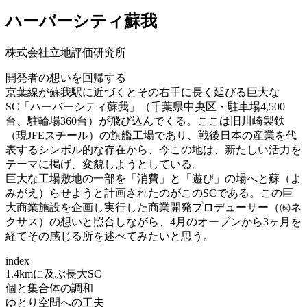
ハーバーシティ蘇我
株式会社立地評価研究所
開発者の想いを回帰する
京葉線が蘇我駅に近づくとその右手に長く延びる巨大な
SC「ハーバーシティ蘇我」（千葉県中央区・駐車場4,500
台、駐輪場360台）が飛び込んでくる。ここは旧川崎製鉄
（現JFEスチール）の旗艦工場であり、戦後日本の産業を代
表するシンボル的な存在から、今この地は、新たしい活力を
テーマに掲げ、変貌しようとしている。
巨大な工場敷地の一部を「消費」と「遊び」の場へと蘇（よ
みがえ）らせようと計画されたのがこのSCである。この巨
大商業施設を企画し実行した商業開発プロデューサー（㈱ネ
クサス）の想いと照合しながら、4月のオープンから3ヶ月を
経てその感じる所を述べてみたいと思う。
index
1.4kmに及ぶ長大SC
個と集合体の調和
ゆとり空間への工夫