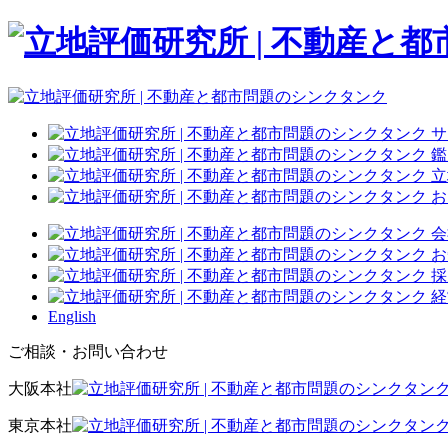
サ
鑑
立
お
会
お
採
経
English
ご相談・お問い合わせ
大阪本社
東京本社