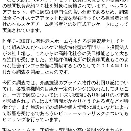
の機関投資家約２０社を対象に実施されています。ヘルスケ
アアセット、特に病院は専門性の高い分野であるため、調査
は全てヘルスケアアセット投資を現在行っている担当者と当
社のヘルスケアチーム担当者との対面式アンケートによって
実施されています。
昨年 J－REIT に有料老人ホームを主たる運用資産としてと
して組み込んだヘルスケア施設特化型の専門リート投資法人
が３社上場し、これからの高齢化社会の受皿機能として大き
な注目を受けました。立地評価研究所の投資家調査もこのよ
うな社会インフラ整備に貢献するものとして２０１４年１０
月から調査を開始したものです。
今回の調査では、介護施設のプライム物件の利回り感につい
ては、各投資機関の目線が一定のレンジに収れんしてきたこ
と、一方で病院については手探り状態にあり利回りの水準感
が形成されまでにはまだ時間がかかりそうである点などが特
徴です。また施設内での虐待や個人情報の漏えいなどによっ
て影響を受けるであろうレピュテーションリスクについても
ヒアリングを行っています。
現在のところは、守秘性・専門性の高い質問が含まれるた