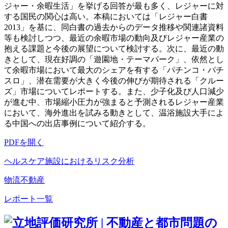
ジャー・余暇生活」を挙げる回答が最も多く、レジャーに対
する国民の関心は高い。本稿においては「レジャー白書
2013」を基に、同白書の過去からのデータ推移や関連諸資料
等も検討しつつ、最近の余暇市場の動向及びレジャー産業の
抱える課題と今後の展望について検討する。次に、最近の動
きとして、現在好調の「遊園地・テーマパーク」、依然とし
て余暇市場において最大のシェアを有する「パチンコ・パチ
スロ」、潜在需要が大きく今後の伸びが期待される「クルー
ズ」市場についてレポートする。また、少子化及び人口減少
が進む中、市場縮小圧力が強まると予測されるレジャー産業
において、海外進出を試みる動きとして、温浴施設大手によ
る中国への出店事例について紹介する。
PDFを開く
ヘルスケア施設におけるリスク分析
物流不動産
レポート一覧