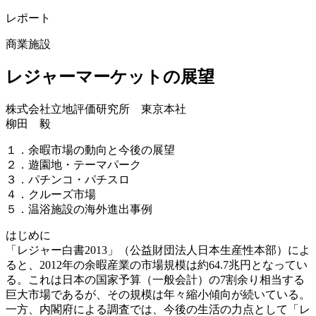
レポート
商業施設
レジャーマーケットの展望
株式会社立地評価研究所 東京本社
柳田 毅
１．余暇市場の動向と今後の展望
２．遊園地・テーマパーク
３．パチンコ・パチスロ
４．クルーズ市場
５．温浴施設の海外進出事例
はじめに
「レジャー白書2013」（公益財団法人日本生産性本部）によ
ると、2012年の余暇産業の市場規模は約64.7兆円となってい
る。これは日本の国家予算（一般会計）の7割余り相当する
巨大市場であるが、その規模は年々縮小傾向が続いている。
一方、内閣府による調査では、今後の生活の力点として「レ