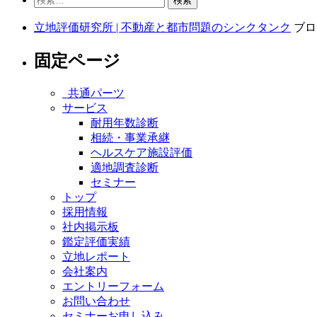
索:
立地評価研究所 | 不動産と都市問題のシンクタンク
ブロ
固定ページ
_共通パーツ
サービス
耐用年数診断
相続・事業承継
ヘルスケア施設評価
適地調査診断
セミナー
トップ
採用情報
社内掲示板
鑑定評価実績
立地レポート
会社案内
エントリーフォーム
お問い合わせ
セミナーお申し込み