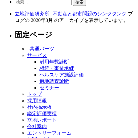
検
索:
立地評価研究所 | 不動産と都市問題のシンクタンク
ブ
ログの 2020年3月 のアーカイブを表示しています。
固定ページ
_共通パーツ
サービス
耐用年数診断
相続・事業承継
ヘルスケア施設評価
適地調査診断
セミナー
トップ
採用情報
社内掲示板
鑑定評価実績
立地レポート
会社案内
エントリーフォーム