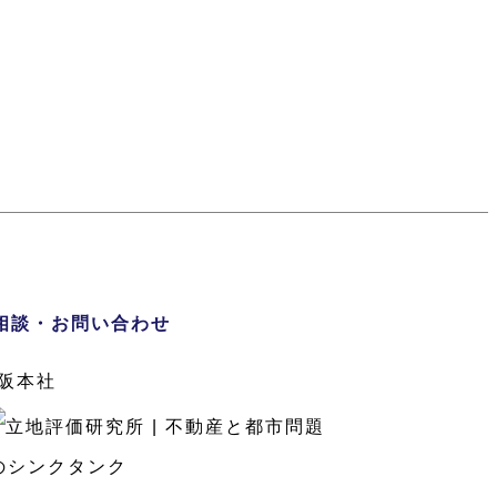
相談・お問い合わせ
阪本社